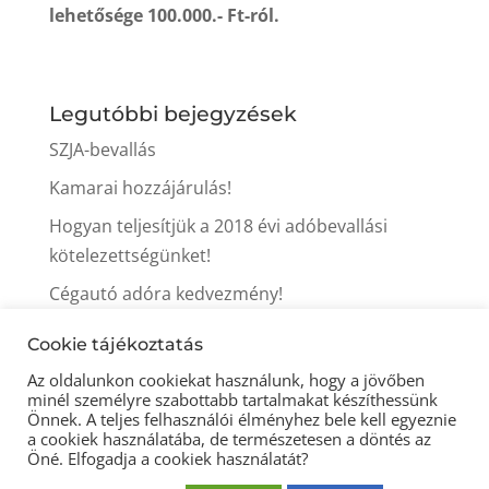
lehetősége 100.000.- Ft-ról.
Legutóbbi bejegyzések
SZJA-bevallás
Kamarai hozzájárulás!
Hogyan teljesítjük a 2018 évi adóbevallási
kötelezettségünket!
Cégautó adóra kedvezmény!
Itt a tavasz, itt az iparűzési adó fizetés ideje is!
Cookie tájékoztatás
Az oldalunkon cookiekat használunk, hogy a jövőben
minél személyre szabottabb tartalmakat készíthessünk
Önnek. A teljes felhasználói élményhez bele kell egyeznie
a cookiek használatába, de természetesen a döntés az
Öné. Elfogadja a cookiek használatát?
© 2021 Könyveljitt könyvelőiroda -