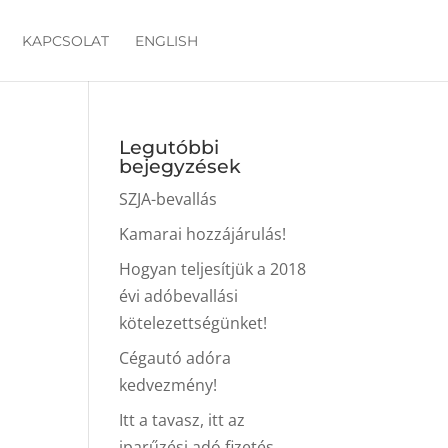
KAPCSOLAT
ENGLISH
Legutóbbi
bejegyzések
SZJA-bevallás
Kamarai hozzájárulás!
Hogyan teljesítjük a 2018
évi adóbevallási
kötelezettségünket!
Cégautó adóra
kedvezmény!
Itt a tavasz, itt az
iparűzési adó fizetés