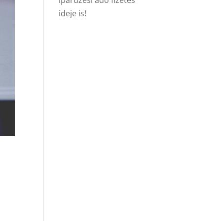
iparűzési adó fizetés
ideje is!