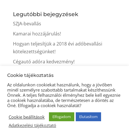
Legutóbbi bejegyzések
SZJA-bevallás
Kamarai hozzájárulás!
Hogyan teljesítjük a 2018 évi adóbevallási
kötelezettségünket!
Cégautó adóra kedvezmény!
Itt a tavasz, itt az iparűzési adó fizetés ideje is!
Cookie tájékoztatás
Az oldalunkon cookiekat használunk, hogy a jövőben
minél személyre szabottabb tartalmakat készíthessünk
Önnek. A teljes felhasználói élményhez bele kell egyeznie
a cookiek használatába, de természetesen a döntés az
Öné. Elfogadja a cookiek használatát?
© 2021 Könyveljitt könyvelőiroda -
Cookie beállítások
Elfogadom
Elutasítom
Adatkezelési tájékoztató
-
Impresszum
-
Adatkezelési tájékoztató
Készítette:
OptimumWeb