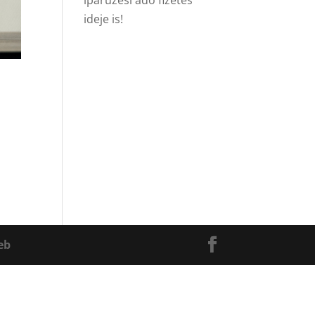
iparűzési adó fizetés
ideje is!
eb