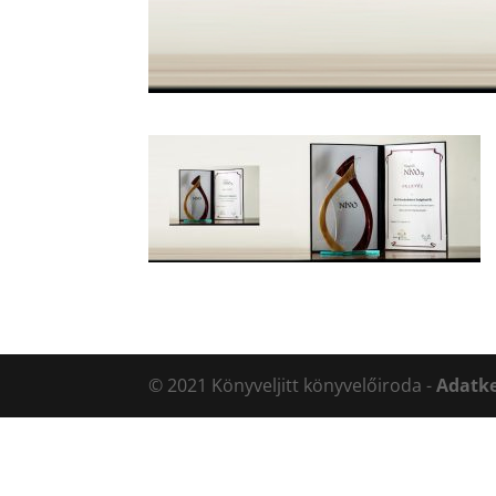
© 2021 Könyveljitt könyvelőiroda -
Adatke