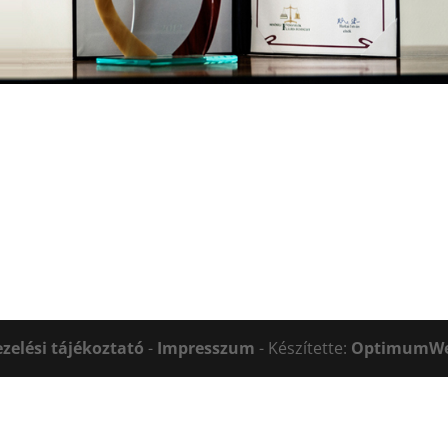
zelési tájékoztató
-
Impresszum
- Készítette:
OptimumW