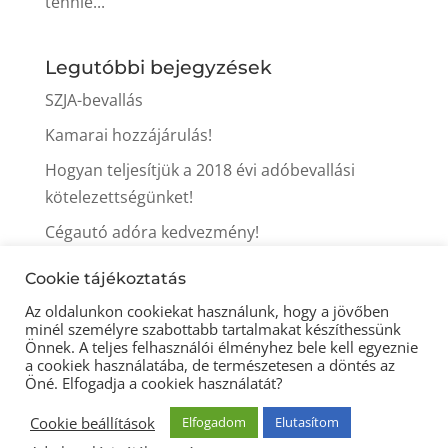
tennie...
Legutóbbi bejegyzések
SZJA-bevallás
Kamarai hozzájárulás!
Hogyan teljesítjük a 2018 évi adóbevallási
kötelezettségünket!
Cégautó adóra kedvezmény!
Itt a tavasz, itt az iparűzési adó fizetés ideje is!
Cookie tájékoztatás
Az oldalunkon cookiekat használunk, hogy a jövőben
minél személyre szabottabb tartalmakat készíthessünk
Önnek. A teljes felhasználói élményhez bele kell egyeznie
a cookiek használatába, de természetesen a döntés az
Öné. Elfogadja a cookiek használatát?
© 2021 Könyveljitt könyvelőiroda -
Cookie beállítások
Elfogadom
Elutasítom
Adatkezelési tájékoztató
-
Impresszum
-