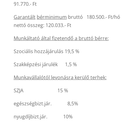
91.770.- Ft
Garantált
bérminimum
bruttó 180.500.- Ft/hó
nettó összeg: 120.033.- Ft
Munkáltató által fizetendő a bruttó bérre:
Szociális hozzájárulás 19,5 %
Szakképzési járulék 1,5 %
Munkavállalótól levonásra kerülő terhek:
SZJA 15 %
egészségbizt.jár. 8,5%
nyugdíjbizt.jár. 10%