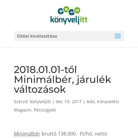
Oldal kiválasztása
2018.01.01-től
Minimálbér, járulék
változások
Szerző:
konyveljitt
|
dec 19, 2017
|
Adó
,
Könyvelési
Magazin
,
Pénzügyek
Minimálbér
bruttó 138.000.- Ft/hó, nettó