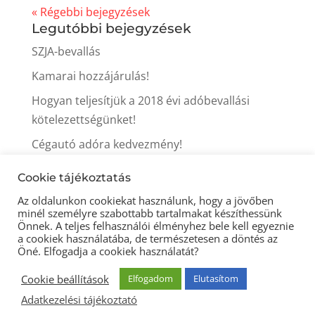
« Régebbi bejegyzések
Legutóbbi bejegyzések
SZJA-bevallás
Kamarai hozzájárulás!
Hogyan teljesítjük a 2018 évi adóbevallási
kötelezettségünket!
Cégautó adóra kedvezmény!
Itt a tavasz, itt az iparűzési adó fizetés ideje is!
Cookie tájékoztatás
Az oldalunkon cookiekat használunk, hogy a jövőben
minél személyre szabottabb tartalmakat készíthessünk
Önnek. A teljes felhasználói élményhez bele kell egyeznie
a cookiek használatába, de természetesen a döntés az
Öné. Elfogadja a cookiek használatát?
© 2021 Könyveljitt könyvelőiroda -
Cookie beállítások
Elfogadom
Elutasítom
Adatkezelési tájékoztató
-
Impresszum
-
Adatkezelési tájékoztató
Készítette:
OptimumWeb