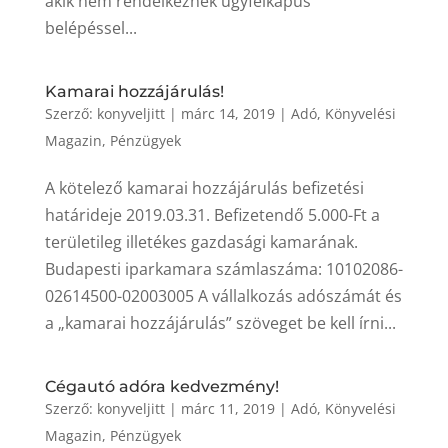
akik nem rendelkeznek ügyfélkapus
belépéssel...
Kamarai hozzájárulás!
Szerző:
konyveljitt
|
márc 14, 2019
|
Adó
,
Könyvelési
Magazin
,
Pénzügyek
A kötelező kamarai hozzájárulás befizetési
határideje 2019.03.31. Befizetendő 5.000-Ft a
területileg illetékes gazdasági kamarának.
Budapesti iparkamara számlaszáma: 10102086-
02614500-02003005 A vállalkozás adószámát és
a „kamarai hozzájárulás” szöveget be kell írni...
Cégautó adóra kedvezmény!
Szerző:
konyveljitt
|
márc 11, 2019
|
Adó
,
Könyvelési
Magazin
,
Pénzügyek