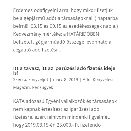
Érdemes odafigyelni arra, hogy mikor fizetjük
be a gépjármű adót a társaságoknál. ( naptárba
beírni!!! 03.15 és 09.15 az esedékességek napja.)
Kedvezmény mértéke: a HATÁRIDŐBEN
befizetett gépjárműadó összege levonható a
cégautó adó fizetési...
Itt a tavasz, itt az iparűzési adó fizetés ideje
is!
Szerző:
konyveljitt
|
márc 8, 2019
|
Adó
,
Könyvelési
Magazin
,
Pénzügyek
KATA adózású Egyéni vállalkozók és társaságok
nem kapnak értesítést az iparűzési adó
fizetésre, ezért felhívom mindenki figyelmét,
hogy 2019.03.15-én 25.000.- Ft fizetendő