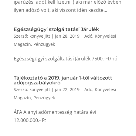
iparűzési adót kell fizetni. ( aki már előző évben
ilyen adózó volt, aki viszont idén kezdte...
Egészségügyi szolgáltatási Járulék
Szerző:
konyveljitt
|
jan 28, 2019
|
Adó
,
Könyvelési
Magazin
,
Pénzügyek
Egészségügyi szolgáltatási Járulék 7500.-Ft/hó
Tájékoztató a 2019. január 1-től változott
adójogszabályokról
Szerző:
konyveljitt
|
jan 22, 2019
|
Adó
,
Könyvelési
Magazin
,
Pénzügyek
ÁFA Alanyi adómentesség határa évi
12.000.000.- Ft