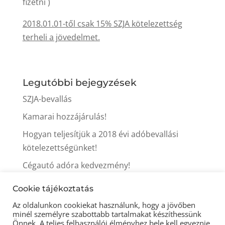
fizetni )
2018.01.01-től csak 15% SZJA kötelezettség
terheli a jövedelmet.
Legutóbbi bejegyzések
SZJA-bevallás
Kamarai hozzájárulás!
Hogyan teljesítjük a 2018 évi adóbevallási
kötelezettségünket!
Cégautó adóra kedvezmény!
Itt a tavasz, itt az iparűzési adó fizetés ideje is!
Cookie tájékoztatás
Az oldalunkon cookiekat használunk, hogy a jövőben
minél személyre szabottabb tartalmakat készíthessünk
Önnek. A teljes felhasználói élményhez bele kell egyeznie